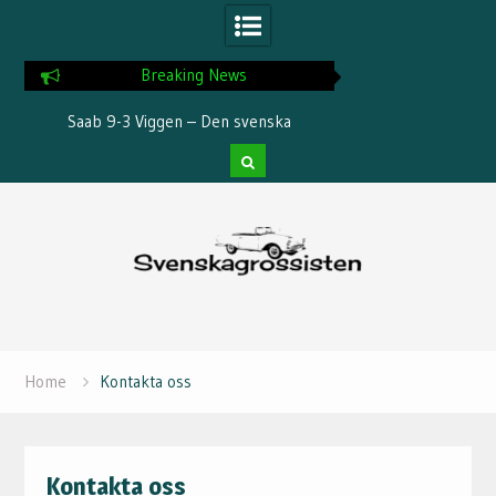
Breaking News
b 9-3 Viggen – Den svenska
Köp en laddbox till elbilen
flygande prestandabilen
Skip
to
content
Home
Kontakta oss
Kontakta oss