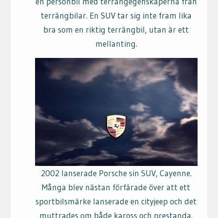
en personbil med terrängegenskaperna från
terrängbilar. En SUV tar sig inte fram lika
bra som en riktig terrängbil, utan är ett
mellanting.
2002 lanserade Porsche sin SUV, Cayenne.
Många blev nästan förfärade över att ett
sportbilsmärke lanserade en cityjeep och det
muttrades om både kaross och prestanda.