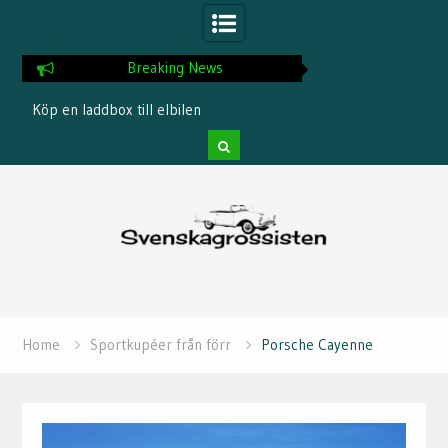
Breaking News
Köp en laddbox till elbilen
Så kör du säkert med
Skip
to
content
Home
Sportkupéer från förr
Porsche Cayenne