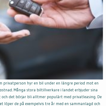
om privatperson hyr en bil under en längre period mot en
nad. Många stora biltillverkare i landet erbjuder sina
och det börjar bli alltmer populärt med privatleasing. De
llet löper de på exempelvis tre år med en sammanlagd och