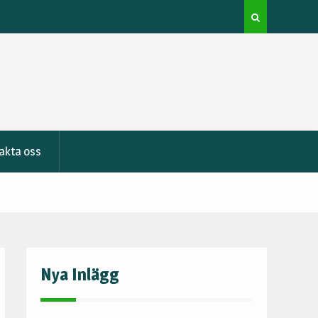
Guide till bilauktioner – så hittar du din drömklassike
på nätets auktionssidor
akta oss
Nya Inlägg