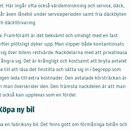
. Här ingår ofta också värdeminskning och service, däck,
ngår även lånebil under serviceperioden samt fria däckbyten
ch däckförvaring.
. Framförallt är det bekvämt och smidigt med en fast
ter plötsligt dyker upp. Man slipper både kontantinsats
 sig över bilens restvärde. Nackdelarna med att privatleasa
ångra sig. Det är krångligt och kostsamt att bryta avtalet
 till att läsa det finstilta och sätta sig in i begrepp som
gen leda till extra kostnader. Den avtalade körsträckan är
m man överskrider den. Den främsta nackdelen är att man
ket också kan upplevas som en fördel.
Köpa ny bil
en fabriksny bil. Det finns gott om förmånliga billån och