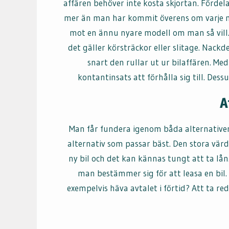
affären behöver inte kosta skjortan. Fördel
mer än man har kommit överens om varje må
mot en ännu nyare modell om man så vill.
det gäller körsträckor eller slitage. Nackd
snart den rullar ut ur bilaffären. M
kontantinsats att förhålla sig till. Des
A
Man får fundera igenom båda alternativen
alternativ som passar bäst. Den stora vä
ny bil och det kan kännas tungt att ta l
man bestämmer sig för att leasa en bil.
exempelvis häva avtalet i förtid? Att ta r