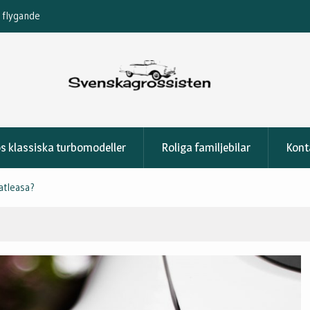
Så kör du säkert med hunden i bilen
s klassiska turbomodeller
Roliga familjebilar
Kont
vatleasa?