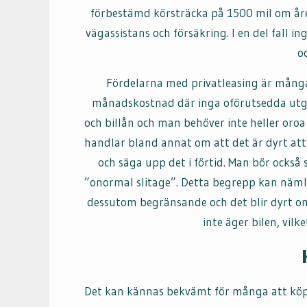
förbestämd körsträcka på 1500 mil om året
vägassistans och försäkring. I en del fall i
o
Fördelarna med privatleasing är många
månadskostnad där inga oförutsedda utgif
och billån och man behöver inte heller oroa
handlar bland annat om att det är dyrt att 
och säga upp det i förtid. Man bör också se
”onormal slitage”. Detta begrepp kan nämli
dessutom begränsande och det blir dyrt o
inte äger bilen, vil
Det kan kännas bekvämt för många att köpa 