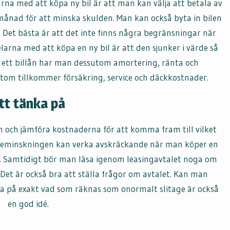
arna med att köpa ny bil är att man kan välja att betala av
nad för att minska skulden. Man kan också byta in bilen
 Det bästa är att det inte finns några begränsningar när
elarna med att köpa en ny bil är att den sjunker i värde så
ed ett billån har man dessutom amortering, ränta och
sutom tillkommer försäkring, service och däckkostnader.
tt tänka på
 och jämföra kostnaderna för att komma fram till vilket
rdeminskningen kan verka avskräckande när man köper en
ån. Samtidigt bör man läsa igenom leasingavtalet noga om
 Det är också bra att ställa frågor om avtalet. Kan man
eda på exakt vad som räknas som onormalt slitage är också
en god idé.