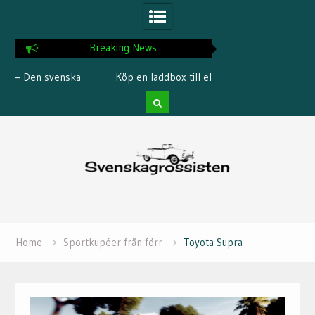
Breaking News
Köp en laddbox till elbilen
Så kör du säkert med
Skip
to
content
Home
Sportkupéer från förr
Toyota Supra