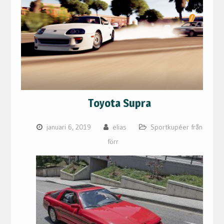
Toyota Supra
januari 6, 2019
elias
Sportkupéer från
förr